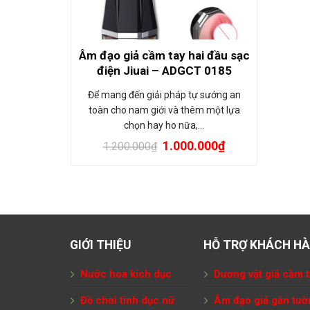
Âm đạo giả cầm tay hai đầu sạc
điện Jiuai – ADGCT 0185
Để mang đến giải pháp tự sướng an
toàn cho nam giới và thêm một lựa
chọn hay ho nữa,…
1.000.000
₫
1.200.000
₫
GIỚI THIỆU
HỖ TRỢ KHÁCH H
Nước hoa kích dục
Dương vật giả cầm t
Đồ chơi tình dục nữ
Âm đạo giả gắn tườ