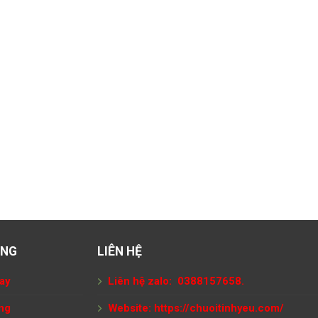
ÀNG
LIÊN HỆ
ay
Liên hệ zalo: 0388157658.
ng
Website:
https://chuoitinhyeu.com/