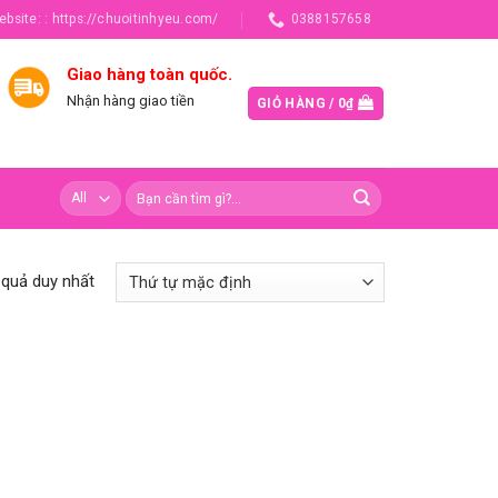
ebsite: : https://chuoitinhyeu.com/
0388157658
Giao hàng toàn quốc.
Nhận hàng giao tiền
GIỎ HÀNG /
0
₫
t quả duy nhất