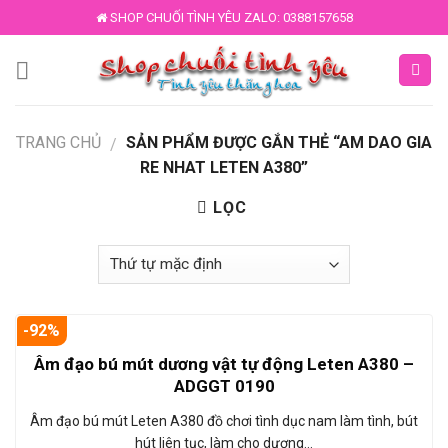
Skip
SHOP CHUỐI TÌNH YÊU ZALO: 0388157658
to
content
TRANG CHỦ
SẢN PHẨM ĐƯỢC GẮN THẺ “AM DAO GIA
/
RE NHAT LETEN A380”
LỌC
-92%
Âm đạo bú mút dương vật tự động Leten A380 –
ADGGT 0190
Âm đạo bú mút Leten A380 đồ chơi tình dục nam làm tình, bút
hút liên tục, làm cho dương…