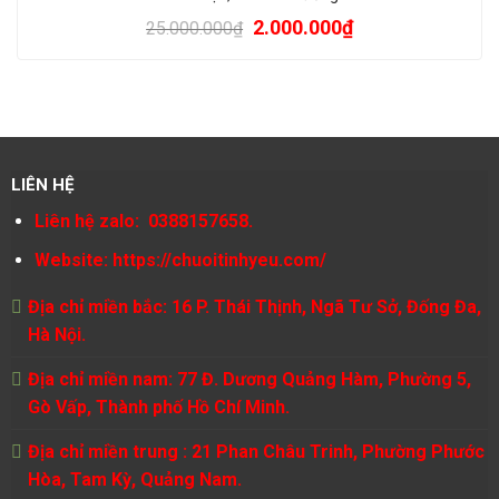
2.000.000
₫
25.000.000
₫
LIÊN HỆ
Liên hệ zalo: 0388157658.
Website:
https://chuoitinhyeu.com/
Địa chỉ miền bắc: 16 P. Thái Thịnh, Ngã Tư Sở, Đống Đa,
Hà Nội.
Địa chỉ miền nam: 77 Đ. Dương Quảng Hàm, Phường 5,
Gò Vấp, Thành phố Hồ Chí Minh.
Địa chỉ miền trung : 21 Phan Châu Trinh, Phường Phước
Hòa, Tam Kỳ, Quảng Nam.