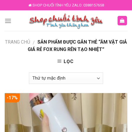
Skip
SHOP CHUỐI TÌNH YÊU ZALO: 0388157658
to
content
TRANG CHỦ
SẢN PHẨM ĐƯỢC GẮN THẺ “ÂM VẬT GIẢ
/
GIÁ RẺ FOX RUNG RÊN TẠO NHIỆT”
LỌC
-17%