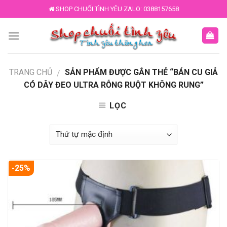
Skip
SHOP CHUỐI TÌNH YÊU ZALO: 0388157658
to
content
TRANG CHỦ
SẢN PHẨM ĐƯỢC GẮN THẺ “BÁN CU GIẢ
/
CÓ DÂY ĐEO ULTRA RỖNG RUỘT KHÔNG RUNG”
LỌC
-25%