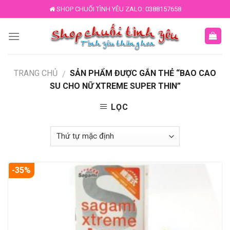
Skip
SHOP CHUỐI TÌNH YÊU ZALO: 0388157658
to
content
TRANG CHỦ
SẢN PHẨM ĐƯỢC GẮN THẺ “BAO CAO
/
SU CHO NỮ XTREME SUPER THIN”
LỌC
-35%