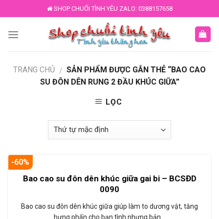
Skip
SHOP CHUỐI TÌNH YÊU ZALO: 0388157658
to
content
TRANG CHỦ
SẢN PHẨM ĐƯỢC GẮN THẺ “BAO CAO
/
SU ĐÔN DÊN RUNG 2 ĐẦU KHÚC GIỮA”
LỌC
-60%
Bao cao su đôn dên khúc giữa gai bi – BCSĐD
0090
Bao cao su đôn dên khúc giữa giúp làm to dương vật, tăng
hưng phấn cho bạn tình nhưng bản…