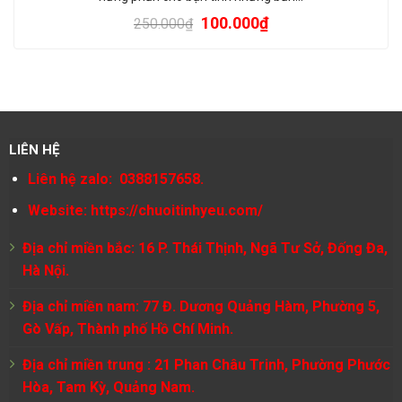
100.000
₫
250.000
₫
LIÊN HỆ
Liên hệ zalo: 0388157658.
Website:
https://chuoitinhyeu.com/
Địa chỉ miền bắc: 16 P. Thái Thịnh, Ngã Tư Sở, Đống Đa,
Hà Nội.
Địa chỉ miền nam: 77 Đ. Dương Quảng Hàm, Phường 5,
Gò Vấp, Thành phố Hồ Chí Minh.
Địa chỉ miền trung : 21 Phan Châu Trinh, Phường Phước
Hòa, Tam Kỳ, Quảng Nam.