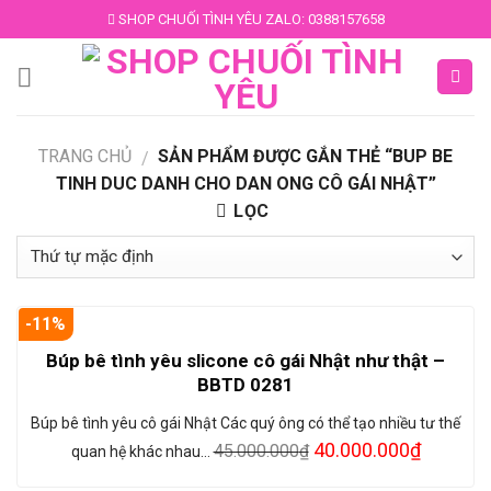
Skip
SHOP CHUỐI TÌNH YÊU ZALO: 0388157658
to
content
TRANG CHỦ
SẢN PHẨM ĐƯỢC GẮN THẺ “BUP BE
/
TINH DUC DANH CHO DAN ONG CÔ GÁI NHẬT”
LỌC
-11%
Búp bê tình yêu slicone cô gái Nhật như thật –
BBTD 0281
Búp bê tình yêu cô gái Nhật Các quý ông có thể tạo nhiều tư thế
40.000.000
₫
45.000.000
₫
quan hệ khác nhau…