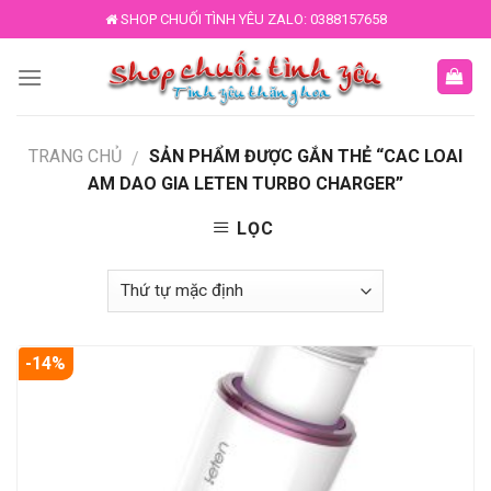
Skip
SHOP CHUỐI TÌNH YÊU ZALO: 0388157658
to
content
TRANG CHỦ
SẢN PHẨM ĐƯỢC GẮN THẺ “CAC LOAI
/
AM DAO GIA LETEN TURBO CHARGER”
LỌC
-14%