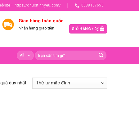
ebsite: : https://chuoitinhyeu.com/
0388157658
Giao hàng toàn quốc.
Nhận hàng giao tiền
GIỎ HÀNG /
0
₫
t quả duy nhất