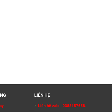
ÀNG
LIÊN HỆ
ay
Liên hệ zalo: 0388157658.