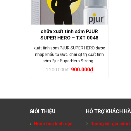
chữa xuất tinh sớm PJUR
SUPER HERO – TXT 0048
xuất tinh sớm PJUR SUPER HERO được
nhập khẩu từ Đức. chai xịt trị xuất tinh
sớm Pjur SuperHero Strong…
900.000
₫
1.200.000
₫
GIỚI THIỆU
HỖ TRỢ KHÁCH H
Nước hoa kích dục
Dương vật giả cầm t