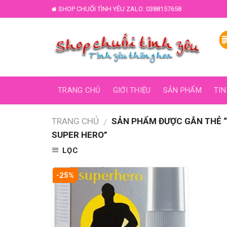
Skip
SHOP CHUỐI TÌNH YÊU ZALO: 0388157658
to
content
TRANG CHỦ
GIỚI THIỆU
SẢN PHẨM
TIN
TRANG CHỦ
SẢN PHẨM ĐƯỢC GẮN THẺ “C
/
SUPER HERO”
LỌC
-25%