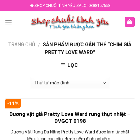
Skip
SHOP CHUỐI TÌNH YÊU ZALO: 0388157658
to
content
TRANG CHỦ
SẢN PHẨM ĐƯỢC GẮN THẺ “CHIM GIẢ
/
PRETTY LOVE WARD”
LỌC
-11%
Dương vật giả Pretty Love Ward rung thụt nhiệt –
DVGCT 0198
Dương Vật Rung Đa Năng Pretty Love Ward được làm từ chất
liệu silicon cao cấp, được kiểm định nghiêm…