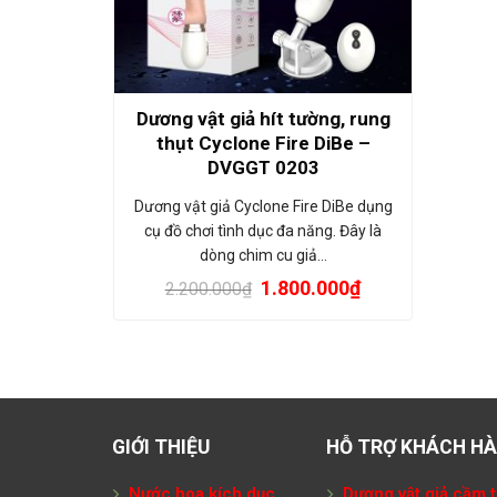
Dương vật giả hít tường, rung
thụt Cyclone Fire DiBe –
DVGGT 0203
Dương vật giả Cyclone Fire DiBe dụng
cụ đồ chơi tình dục đa năng. Đây là
dòng chim cu giả…
1.800.000
₫
2.200.000
₫
GIỚI THIỆU
HỖ TRỢ KHÁCH H
Nước hoa kích dục
Dương vật giả cầm t