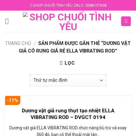
Skip
SHOP CHUỐI TÌNH YÊU ZALO: 0388157658
to
content
TRANG CHỦ
SẢN PHẨM ĐƯỢC GẮN THẺ “DƯƠNG VẬT
/
GIẢ CÓ RUNG GIÁ RẺ ELLA VIBRATING ROD”
LỌC
-11%
Dương vật giả rung thụt tạo nhiệt ELLA
VIBRATING ROD – DVGCT 0194
Dương vật giả ELLA VIBRATING ROD chức năng bù trừ và xoay
360 độ, bạn có thể thoải mái tận…