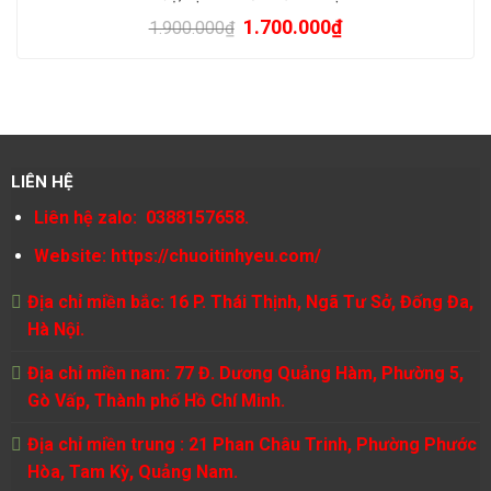
1.700.000
₫
1.900.000
₫
LIÊN HỆ
Liên hệ zalo: 0388157658.
Website:
https://chuoitinhyeu.com/
Địa chỉ miền bắc: 16 P. Thái Thịnh, Ngã Tư Sở, Đống Đa,
Hà Nội.
Địa chỉ miền nam: 77 Đ. Dương Quảng Hàm, Phường 5,
Gò Vấp, Thành phố Hồ Chí Minh.
Địa chỉ miền trung : 21 Phan Châu Trinh, Phường Phước
Hòa, Tam Kỳ, Quảng Nam.