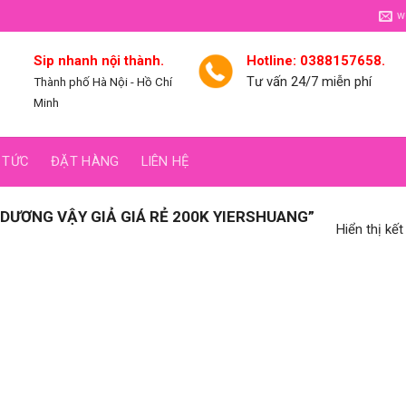
w
Sip nhanh nội thành.
Hotline: 0388157658.
Tư vấn 24/7 miễn phí
Thành phố Hà Nội - Hồ Chí
Minh
 TỨC
ĐẶT HÀNG
LIÊN HỆ
ƯƠNG VẬY GIẢ GIÁ RẺ 200K YIERSHUANG”
Hiển thị kế