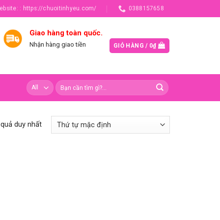
ebsite: : https://chuoitinhyeu.com/
0388157658
Giao hàng toàn quốc.
Nhận hàng giao tiền
GIỎ HÀNG /
0
₫
t quả duy nhất