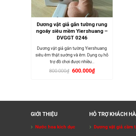
Dương vật giả gắn tường rung
ngoáy siêu mềm Yiershuang –
DVGGT 0246
Dương vật giả gắn tường Yiershuang
siêu êm thật sướng và êm. Dụng cụ hỗ
trợ đồ chơi được nhiều…
600.000
₫
800.000
₫
GIỚI THIỆU
HỖ TRỢ KHÁCH H
Nước hoa kích dục
Dương vật giả cầm t