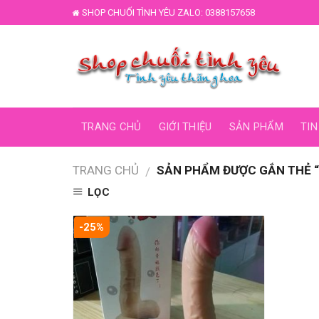
Skip
SHOP CHUỐI TÌNH YÊU ZALO: 0388157658
to
content
TRANG CHỦ
GIỚI THIỆU
SẢN PHẨM
TIN
TRANG CHỦ
SẢN PHẨM ĐƯỢC GẮN THẺ “D
/
LỌC
-25%