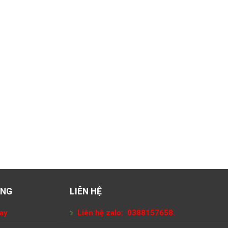
ÀNG
LIÊN HỆ
ay
Liên hệ zalo: 0388157658.