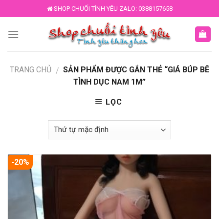
Skip
SHOP CHUỐI TÌNH YÊU ZALO: 0388157658
to
content
TRANG CHỦ
SẢN PHẨM ĐƯỢC GẮN THẺ “GIÁ BÚP BÊ
/
TÌNH DỤC NAM 1M”
LỌC
-20%