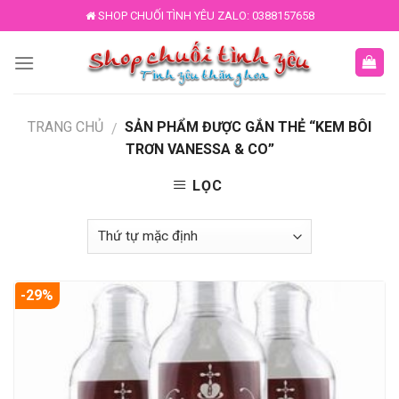
Skip
SHOP CHUỐI TÌNH YÊU ZALO: 0388157658
to
content
TRANG CHỦ
SẢN PHẨM ĐƯỢC GẮN THẺ “KEM BÔI
/
TRƠN VANESSA & CO”
LỌC
-29%