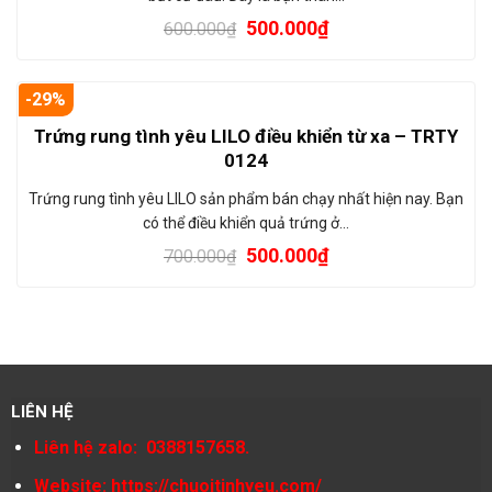
500.000
₫
600.000
₫
-29%
Trứng rung tình yêu LILO điều khiển từ xa – TRTY
0124
Trứng rung tình yêu LILO sản phẩm bán chạy nhất hiện nay. Bạn
có thể điều khiển quả trứng ở…
500.000
₫
700.000
₫
LIÊN HỆ
Liên hệ zalo: 0388157658.
Website:
https://chuoitinhyeu.com/