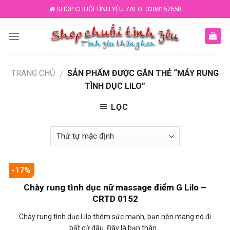
Skip
SHOP CHUỐI TÌNH YÊU ZALO: 0388157658
to
content
TRANG CHỦ
SẢN PHẨM ĐƯỢC GẮN THẺ “MÁY RUNG
/
TÌNH DỤC LILO”
LỌC
-17%
Chày rung tình dục nữ massage điểm G Lilo –
CRTD 0152
Chày rung tình dục Lilo thêm sức mạnh, bạn nên mang nó đi
bất cứ đâu. Đây là bạn thân…