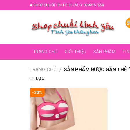
Skip
SHOP CHUỐI TÌNH YÊU ZALO: 0388157658
to
content
TRANG CHỦ
GIỚI THIỆU
SẢN PHẨM
TIN
TRANG CHỦ
SẢN PHẨM ĐƯỢC GẮN THẺ 
/
LỌC
-20%