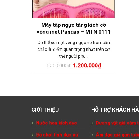
Máy tập ngực tăng kích cỡ
vòng một Pangao – MTN 0111
Cơ thể có một vòng ngực no tròn, săn
chắc là điểm quan trọng nhất trên cơ
thể người phụ…
1.200.000
₫
1.500.000
₫
GIỚI THIỆU
HỖ TRỢ KHÁCH H
Nước hoa kích dục
Dương vật giả cầm t
Đồ chơi tình dục nữ
Âm đạo giả gắn tườ