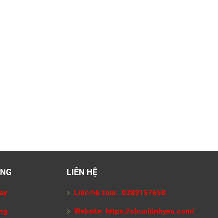
ÀNG
LIÊN HỆ
ay
Liên hệ zalo: 0388157658.
ng
Website:
https://chuoitinhyeu.com/