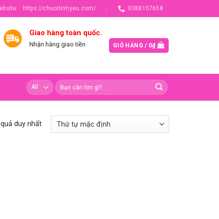
ebsite: : https://chuoitinhyeu.com/
0388157658
Giao hàng toàn quốc.
Nhận hàng giao tiền
GIỎ HÀNG /
0
₫
t quả duy nhất