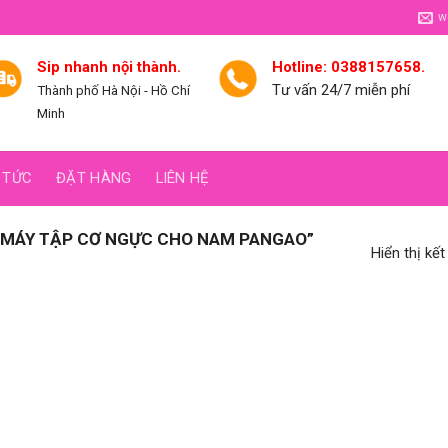
w
Sip nhanh nội thành.
Hotline: 0388157658.
Tư vấn 24/7 miễn phí
Thành phố Hà Nội - Hồ Chí
Minh
 TỨC
ĐẶT HÀNG
LIÊN HỆ
“MÁY TẬP CƠ NGỰC CHO NAM PANGAO”
Hiển thị kế