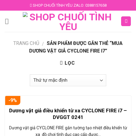
Skip
SHOP CHUỐI TÌNH YÊU ZALO: 0388157658
to
content
TRANG CHỦ
SẢN PHẨM ĐƯỢC GẮN THẺ “MUA
/
DƯƠNG VẬT GIẢ CYCLONE FIRE I7”
LỌC
-9%
Dương vật giả điều khiển từ xa CYCLONE FIRE i7 –
DVGGT 0241
Dương vật giả CYCLONE FIRE gắn tường tạo nhiệt điều khiển từ
xa đồ chơi tình dục cao cấp được…