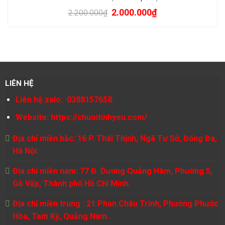
2.000.000
₫
2.200.000
₫
LIÊN HỆ
Liên hệ zalo: 0388157658.
Website:
https://chuoitinhyeu.com/
Địa chỉ miền bắc: 16 P. Thái Thịnh, Ngã Tư Sở, Đống Đa,
Hà Nội.
Địa chỉ miền nam: 77 Đ. Dương Quảng Hàm, Phường 5,
Gò Vấp, Thành phố Hồ Chí Minh.
Địa chỉ miền trung : 21 Phan Châu Trinh, Phường Phước
Hòa, Tam Kỳ, Quảng Nam.