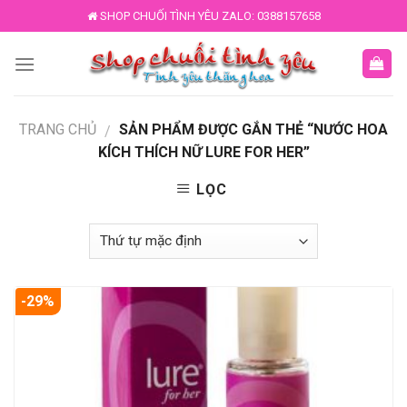
Skip
SHOP CHUỐI TÌNH YÊU ZALO: 0388157658
to
content
TRANG CHỦ
SẢN PHẨM ĐƯỢC GẮN THẺ “NƯỚC HOA
/
KÍCH THÍCH NỮ LURE FOR HER”
LỌC
-29%