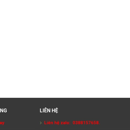
ÀNG
LIÊN HỆ
ay
Liên hệ zalo: 0388157658.