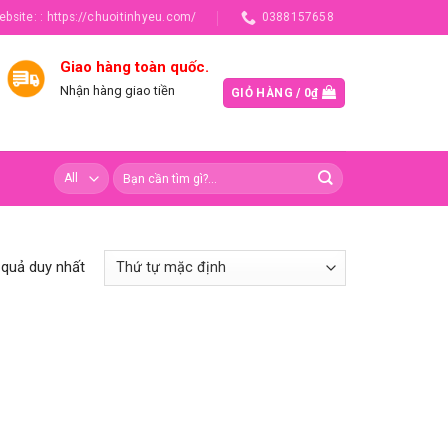
ebsite: : https://chuoitinhyeu.com/
0388157658
Giao hàng toàn quốc.
Nhận hàng giao tiền
GIỎ HÀNG /
0
₫
t quả duy nhất