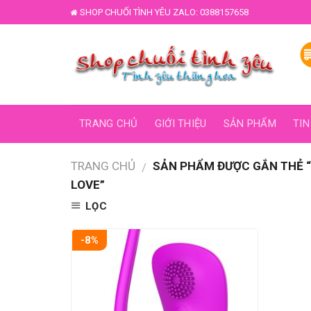
Skip
SHOP CHUỐI TÌNH YÊU ZALO: 0388157658
to
content
TRANG CHỦ
GIỚI THIỆU
SẢN PHẨM
TIN
TRANG CHỦ
SẢN PHẨM ĐƯỢC GẮN THẺ “
/
LOVE”
LỌC
-8%