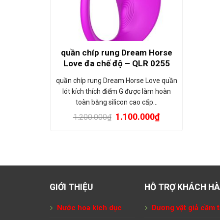
quần chíp rung Dream Horse
Love đa chế độ – QLR 0255
quần chíp rung Dream Horse Love quần
lót kích thích điểm G được làm hoàn
toàn bằng silicon cao cấp…
1.100.000
₫
1.200.000
₫
GIỚI THIỆU
HỖ TRỢ KHÁCH H
Nước hoa kích dục
Dương vật giả cầm t