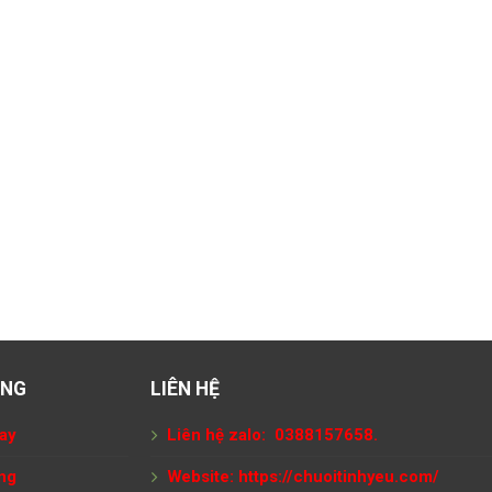
ÀNG
LIÊN HỆ
ay
Liên hệ zalo: 0388157658.
ng
Website:
https://chuoitinhyeu.com/