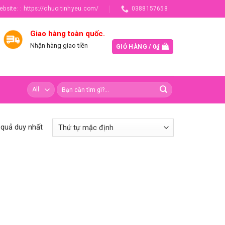
ebsite: : https://chuoitinhyeu.com/
0388157658
Giao hàng toàn quốc.
Nhận hàng giao tiền
GIỎ HÀNG /
0
₫
t quả duy nhất