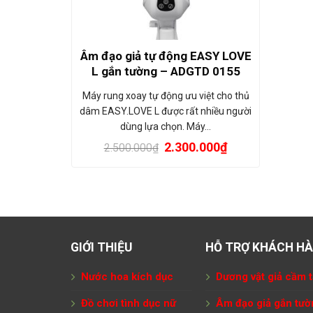
Âm đạo giả tự động EASY LOVE
L gắn tường – ADGTD 0155
Máy rung xoay tự động ưu việt cho thủ
dâm EASY.LOVE L được rất nhiều người
dùng lựa chọn. Máy…
2.300.000
₫
2.500.000
₫
GIỚI THIỆU
HỖ TRỢ KHÁCH H
Nước hoa kích dục
Dương vật giả cầm t
Đồ chơi tình dục nữ
Âm đạo giả gắn tườ