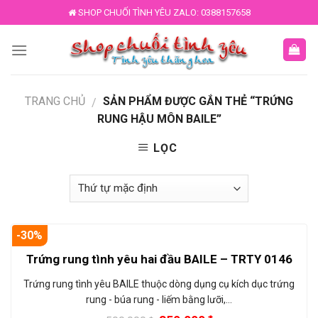
Skip
SHOP CHUỐI TÌNH YÊU ZALO: 0388157658
to
content
TRANG CHỦ
SẢN PHẨM ĐƯỢC GẮN THẺ “TRỨNG
/
RUNG HẬU MÔN BAILE”
LỌC
-30%
Trứng rung tình yêu hai đầu BAILE – TRTY 0146
Trứng rung tình yêu BAILE thuộc dòng dụng cụ kích dục trứng
rung - búa rung - liếm bằng lưỡi,…