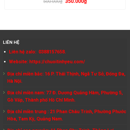
350.000
₫
500.000
₫
LIÊN HỆ
Liên hệ zalo: 0388157658.
Website:
https://chuoitinhyeu.com/
Địa chỉ miền bắc: 16 P. Thái Thịnh, Ngã Tư Sở, Đống Đa,
Hà Nội.
Địa chỉ miền nam: 77 Đ. Dương Quảng Hàm, Phường 5,
Gò Vấp, Thành phố Hồ Chí Minh.
Địa chỉ miền trung : 21 Phan Châu Trinh, Phường Phước
Hòa, Tam Kỳ, Quảng Nam.