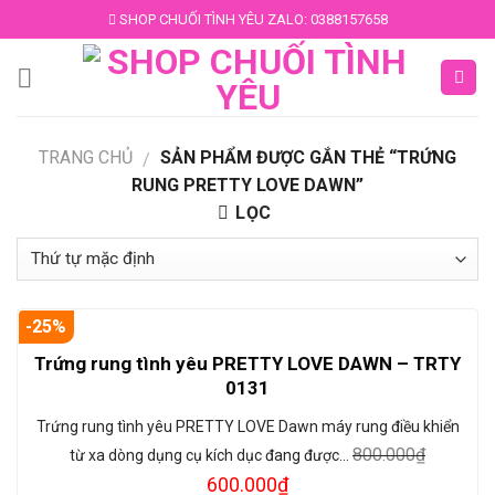
Skip
SHOP CHUỐI TÌNH YÊU ZALO: 0388157658
to
content
TRANG CHỦ
SẢN PHẨM ĐƯỢC GẮN THẺ “TRỨNG
/
RUNG PRETTY LOVE DAWN”
LỌC
-25%
Trứng rung tình yêu PRETTY LOVE DAWN – TRTY
0131
Trứng rung tình yêu PRETTY LOVE Dawn máy rung điều khiển
800.000
₫
từ xa dòng dụng cụ kích dục đang được…
600.000
₫