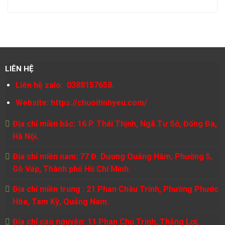
LIÊN HỆ
Liên hệ zalo: 0388157658.
Website:
https://chuoitinhyeu.com/
Địa chỉ miền bắc: 16 P. Thái Thịnh, Ngã Tư Sở, Đống Đa,
Hà Nội.
Địa chỉ miền nam: 77 Đ. Dương Quảng Hàm, Phường 5,
Gò Vấp, Thành phố Hồ Chí Minh.
Địa chỉ miền trung : 21 Phan Châu Trinh, Phường Phước
Hòa, Tam Kỳ, Quảng Nam.
Địa chỉ cao nguyên: 11 Phan Chu Trinh, Thắng Lợi,