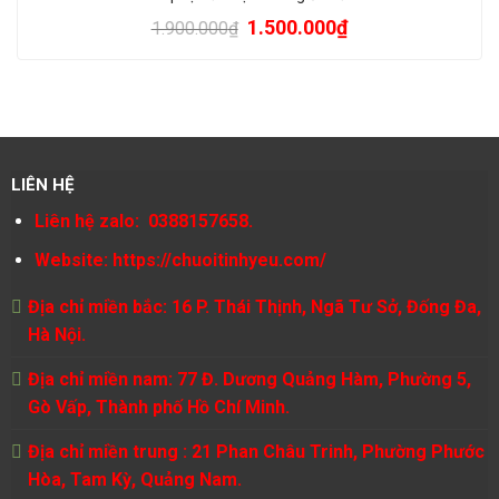
1.500.000
₫
1.900.000
₫
LIÊN HỆ
Liên hệ zalo: 0388157658.
Website:
https://chuoitinhyeu.com/
Địa chỉ miền bắc: 16 P. Thái Thịnh, Ngã Tư Sở, Đống Đa,
Hà Nội.
Địa chỉ miền nam: 77 Đ. Dương Quảng Hàm, Phường 5,
Gò Vấp, Thành phố Hồ Chí Minh.
Địa chỉ miền trung : 21 Phan Châu Trinh, Phường Phước
Hòa, Tam Kỳ, Quảng Nam.