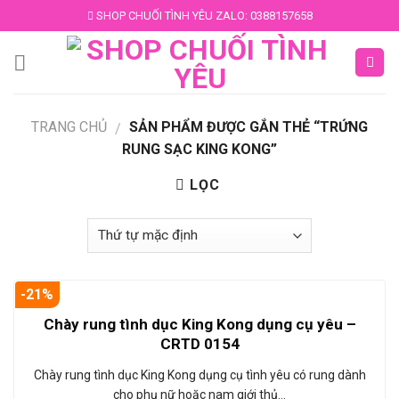
Skip
SHOP CHUỐI TÌNH YÊU ZALO: 0388157658
to
content
TRANG CHỦ
SẢN PHẨM ĐƯỢC GẮN THẺ “TRỨNG
/
RUNG SẠC KING KONG”
LỌC
-21%
Chày rung tình dục King Kong dụng cụ yêu –
CRTD 0154
Chày rung tình dục King Kong dụng cụ tình yêu có rung dành
cho phụ nữ hoặc nam giới thủ…